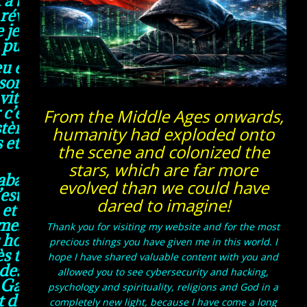
éveil, que je suis atteint du
e pressens l’avenir et que je
e puisse rien changer.
u et les mystères de la foi, que
sont les expériences et les
itaux et créés par l’Archange
r c’est que Dieu n’est qu’une
From the Middle Ages onwards,
ystème électronique de portes
humanity had exploded onto
 et informatiques quantiques,
the scene and colonized the
stars, which are far more
 abandonné à des horreurs le
evolved than we could have
c’est-à-dire l’Archange Gabriel
dared to imagine!
rs et tout comme Dieu parlent
es, après qu’il a créé tant
Thank you for visiting my website and for the most
es hommes et Dieu ont perdu le
precious things you have given me in this world. I
rès tant d’horreurs vécues pour
hope I have shared valuable content with you and
des amies, que d’avoir une
allowed you to see cybersecurity and hacking,
Gabriel ne croit plus en les
psychology and spirituality, religions and God in a
’envies, ils se sont mis à dos
completely new light, because I have come a long