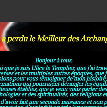
 a perdu le Meilleur des Archange
Bonjour à tous,
i que je suis Ulice le Templier, que j’ai tra
verses et les multiples autres époques, que j’
sions pour vous témoigner de mon histoire,
ormations qui pourraient déranger les équil
ieuses établies, que je veux vous parler de
ologies et des spiritualités, des religions e
 d’avoir fait une seconde naissance et non p
impression d’avoir fait un très long voyage e