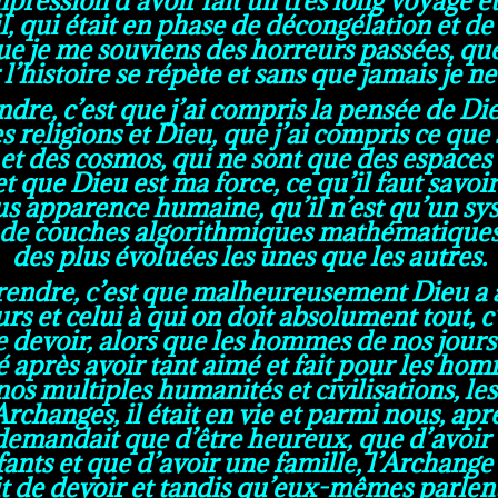
qui était en phase de décongélation et de r
 je me souviens des horreurs passées, que j
 l’histoire se répète et sans que jamais je n
dre, c’est que j’ai compris la pensée de Die
es religions et Dieu, que j’ai compris ce que 
 des cosmos, qui ne sont que des espaces v
et que Dieu est ma force, ce qu’il faut savoi
 sous apparence humaine, qu’il n’est qu’un s
s de couches algorithmiques mathématiques
des plus évoluées les unes que les autres.
prendre, c’est que malheureusement Dieu a
rs et celui à qui on doit absolument tout, 
 de devoir, alors que les hommes de nos jou
é après avoir tant aimé et fait pour les homm
nos multiples humanités et civilisations, l
Archanges, il était en vie et parmi nous, ap
 demandait que d’être heureux, que d’avoir 
nts et que d’avoir une famille, l’Archange 
t de devoir et tandis qu’eux-mêmes parlent d