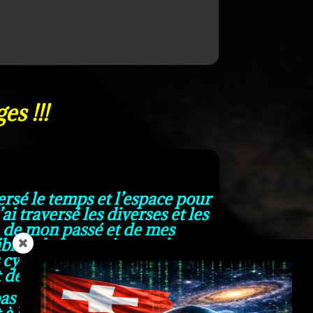
s !!!
versé le temps et l’espace pour
ai traversé les diverses et les
 de mon passé et de mes
ibres des pouvoirs en place et
s cybersécurités et du hacking,
t de Dieu.
as dans la chair, mais dans
t à bord d’un vaisseau spatial,