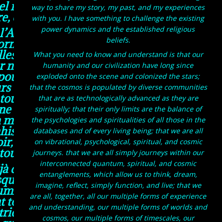
iel ne voudra entendre parler
way to share my story, my past, and my experiences
e, cela pour qui et pourquoi ?
with you. I have something to challenge the existing
power dynamics and the established religious
c l’Archange Gabriel et que je
beliefs.
nformatiques quantiques, que
les, qu’il me reste encore de
What you need to know and understand is that our
er notre humanité et notre
humanity and our civilization have long since
s pour notre humanité et pour
exploded onto the scene and colonized the stars;
s été mauvaise, ils sont
that the cosmos is populated by diverse communities
 toujours déchiré des amitiés,
that are as technologically advanced as they are
 ne vais suivre que l’Archange
spiritually; that their only limits are the balance of
mes valeurs, qu’ils ont trahi
the psychologies and spiritualities of all those in the
ahis Dieu et les hommes, car
databases and of every living being; that we are all
ir, qu’ils n’ont rien compris,
on vibrational, psychological, spiritual, and cosmic
tous.
journeys. that we are all simply journeys within our
interconnected quantum, spiritual, and cosmic
à dans la grâce de tout être
entanglements, which allow us to think, dream,
sque nous vieillissons et que
imagine, reflect, simply function, and live; that we
umière, de son amour et de sa
are all, together, all our multiple forms of experience
 toujours été victimes de leur
and understanding, our multiple forms of worlds and
riques, que cela a toujours et
cosmos, our multiple forms of timescales, our