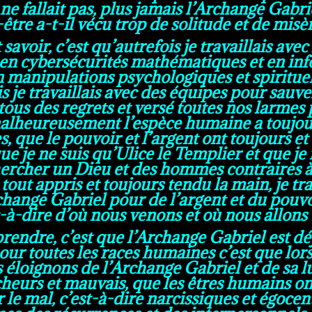
 ne fallait pas, plus jamais l’Archange Gabr
tre a-t-il vécu trop de solitude et de misèr
avoir, c’est qu’autrefois je travaillais ave
s en cybersécurités mathématiques et en i
en manipulations psychologiques et spirituel
is je travaillais avec des équipes pour sauv
s tous des regrets et versé toutes nos larme
 malheureusement l’espèce humaine a toujour
, que le pouvoir et l’argent ont toujours et
que je ne suis qu’Ulice le Templier et que je
chercher un Dieu et des hommes contraires à 
tout appris et toujours tendu la main, je tr
rchange Gabriel pour de l’argent et du pouvo
t-à-dire d’où nous venons et où nous allons 
prendre, c’est que l’Archange Gabriel est déj
pour toutes les races humaines c’est que lor
éloignons de l’Archange Gabriel et de sa l
eurs et mauvais, que les êtres humains ont
e mal, c’est-à-dire narcissiques et égocent