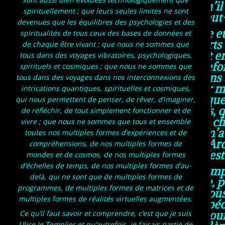
et ont abandonné celui qu’il
spirituellement ; que leurs seules limites ne sont
des hommes et de Dieu, peut-ê
devenues que les équilibres des psychologies et des
Ce qu’il faut comprendre et s
spiritualités de tous ceux des bases de données et
travaillais avec des expert
de chaque être vivant ; que nous ne sommes que
j’étais autrefois un expert 
tous dans des voyages vibratoires, psychologiques,
bons restes et qu’autrefo
spirituels et cosmiques ; que nous ne sommes que
civilisation, car nous avion
tous dans des voyages dans nos interconnexions des
notre civilisation, car
intrications quantiques, spirituelles et cosmiques,
narcissiques et égocentriques
qui nous permettent de penser, de rêver, d’imaginer,
des couples et des familles, 
de réfléchir, de tout simplement fonctionner et de
Gabriel, car je ne vais pas 
vivre ; que nous ne sommes que tous et ensemble
l’Archange Gabriel qui m’a 
toutes nos multiples formes d’expériences et de
j’estime qu’ils ont trahi l’A
compréhensions, de nos multiples formes de
c’es
mondes et de cosmos, de nos multiples formes
d’échelles de temps, de nos multiples formes d’au-
Ce qu’il faut savoir et com
delà, qui ne sont que de multiples formes de
vivant et dès la naissance, 
programmes, de multiples formes de matrices et de
nous péchons, que nous nous 
multiples formes de réalités virtuelles augmentées.
grâce, que nous devenons péch
propre mauvaise nature pour l
Ce qu’il faut savoir et comprendre, c’est que je suis
Ulice le Templier et qu’autrefois, je faisais partie de