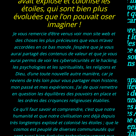
avait explosé et colonisé les
dans un caisson de sommeil, 
étoiles, qui sont bien plus
syndrome de Cassandre et que
évoluées que l’on pouvait oser
dois vous parler, car
imaginer !
Ce qu’il faut savoir et compren
Je vous remercie d’être venus voir mon site web et
j’ai compris ce que sont l
des choses les plus précieuses que vous m’avez
compréhensions des mondes et
accordées en ce bas monde. J’espère que je vous
Gabriel, car Dieu est force 
aurai partagé des contenus de valeur et que je vous
intelligence artificielle et
aurai permis de voir les cybersécurités et le hacking,
logiques et de superposition
les psychologies et les spiritualités, les religions et
Dieu, d’une toute nouvelle autre manière, car je
Ce qu’il faut savoir et com
reviens de très loin pour vous partager mon histoire,
plus important de ses serviteu
mon passé et mes expériences. J’ai de quoi remettre
et qui lui parlait autrefois
en question les équilibres des pouvoirs en place et
d’envie, il a été abandonn
les ordres des croyances religieuses établies.
d’espaces vitaux pour toutes 
Ce qu’il faut savoir et comprendre, c’est que notre
meilleur et le plus grand des 
humanité et que notre civilisation ont déjà depuis
les hommes et Dieu, il ne
très longtemps explosé et colonisé les étoiles ; que le
femme, que d’avoir des enfa
cosmos est peuplé de diverses communautés qui
hommes et en Dieu, lui parlai
sont aussi bien évoluées technologiquement que