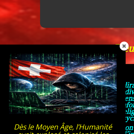
Dieu
Je me présente et je vous dira
vous, que j’ai traversé les di
multiples autres dimen
expériences, car j’ai des inf
les ordres des croyances relig
des psych
Dès le Moyen Âge, l’Humanité
J’ai vraiment l’impression
l’esprit, que j’ai vraiment l’